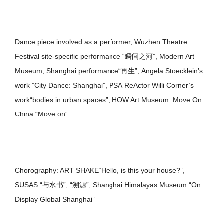
Dance piece involved as a performer, Wuzhen Theatre
Festival site-specific performance “瞬间之河”, Modern Art
Museum, Shanghai performance“再生”, Angela Stoecklein’s
work ”City Dance: Shanghai”, PSA ReActor Willi Corner’s
work“bodies in urban spaces”, HOW Art Museum: Move On
China “Move on”
Chorography: ART SHAKE“Hello, is this your house?”,
SUSAS “与水书”, “溯源”, Shanghai Himalayas Museum “On
Display Global Shanghai”