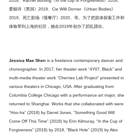
2018、Rachel Bunting《In the cup of Forgiveness》2018、
爱丽诗《黑洞》2019、Cie Willi Dorner《Urban Bodies》
2019、死亡剧场《慢餐厅》2020、等。为了把肢体探索工作和
体验带到上海的社区，她在2019年创办了蹈乱团伙。
Jessica Mae Shen
is a freelance contemporary dancer and
choreographer. In 2017, her theater work “4Y07, Black” and
multi-media theater work “Cherries Lab Project” presented in
various theaters in Chicago, USA. After graduating from
Columbia College Chicago with a performance art major, she
returned to Shanghai. Works that she collaborated with were
“Hoo-ha” (2018) by Darrel Jones, “Something Good Will
Come Off This Time” (2018) by Erin Kilmuray, “In the Cup of
Forgiveness” (2018) by 2018, “Black Hole” (2019) by Alex