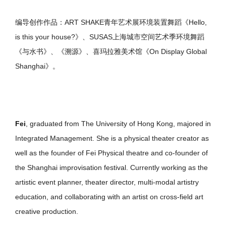
编导创作作品：ART SHAKE青年艺术展环境装置舞蹈《Hello,
is this your house?》、SUSAS上海城市空间艺术季环境舞蹈
《与水书》、《溯源》、喜玛拉雅美术馆《On Display Global
Shanghai》。
Fei
, graduated from The University of Hong Kong, majored in
Integrated Management. She is a physical theater creator as
well as the founder of Fei Physical theatre and co-founder of
the Shanghai improvisation festival. Currently working as the
artistic event planner, theater director, multi-modal artistry
education, and collaborating with an artist on cross-field art
creative production.