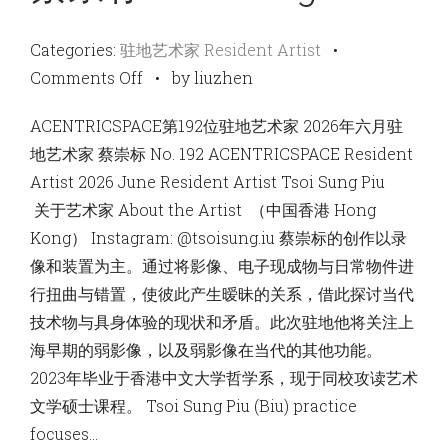
Categories:
驻地艺术家 Resident Artist
•
on
Comments Off
•
by liuzhen
蔡
ACENTRICSPACE第192位驻地艺术家 2026年六月驻
崇
地艺术家 蔡崇标 No. 192 ACENTRICSPACE Resident
标
Artist 2026 June Resident Artist Tsoi Sung Piu
Tsoi
关于艺术家 About the Artist （中国香港 Hong
Sung
Kong） Instagram: @tsoisung.iu 蔡崇标的创作以录
Piu
像和装置为主。通过将影像、电子现成物与日常物件进
行扭曲与错置，使彼此产生暧昧的关系，借此探讨当代
技术物与具身体验的现状和矛盾。此次驻地他将关注上
海早期的弱影像，以及弱影像在当代的其他功能。
2023年毕业于香港中文大学哲学系，现于同校攻读艺术
文学硕士课程。 Tsoi Sung Piu (Biu) practice
focuses…