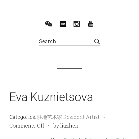
Eva Kuznietsova
Categories:
驻地艺术家 Resident Artist
•
on
Comments Off
•
by liuzhen
Eva