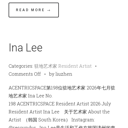
READ MORE →
Ina Lee
Categories:
驻地艺术家 Resident Artist
•
on
Comments Off
•
by liuzhen
Ina
ACENTRICSPACE第198位驻地艺术家 2026年七月驻
Lee
地艺术家 Ina Lee No.
198 ACENTRICSPACE Resident Artist 2026 July
Resident Artist Ina Lee 关于艺术家 About the
Artist （韩国 South Korea） Instagram:
@resoundus Ina Lee是生活和工作在韩国济州的声